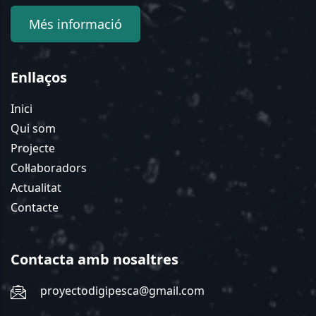
Més informació
Enllaços
Inici
Qui som
Projecte
Col·laboradors
Actualitat
Contacte
Contacta amb nosaltres
proyectodigipesca@gmail.com