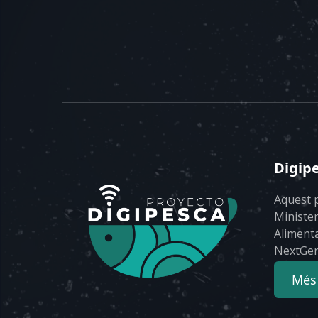
Digip
Aquest p
Minister
Alimenta
NextGen
Més