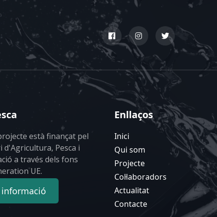
esca
Enllaços
rojecte està finançat pel
Inici
i d'Agricultura, Pesca i
Qui som
ció a través dels fons
Projecte
eration UE.
Col·laboradors
 informació
Actualitat
Contacte