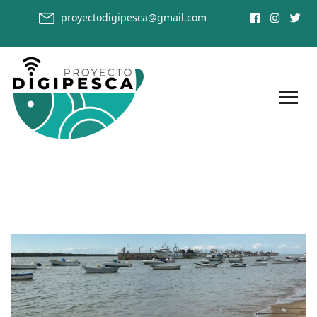
proyectodigipesca@gmail.com